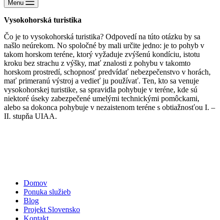
Menu
Vysokohorská turistika
Čo je to vysokohorská turistika? Odpovedí na túto otázku by sa
našlo neúrekom. No spoločné by mali určite jedno: je to pohyb v
takom horskom teréne, ktorý vyžaduje zvýšenú kondíciu, istotu
kroku bez strachu z výšky, mať znalosti z pohybu v takomto
horskom prostredí, schopnosť predvídať nebezpečenstvo v horách,
mať primeranú výstroj a vedieť ju používať. Ten, kto sa venuje
vysokohorskej turistike, sa spravidla pohybuje v teréne, kde sú
niektoré úseky zabezpečené umelými technickými pomôckami,
alebo sa dokonca pohybuje v nezaistenom teréne s obtiažnosťou I. –
II. stupňa UIAA.
Domov
Ponuka služieb
Blog
Projekt Slovensko
Kontakt