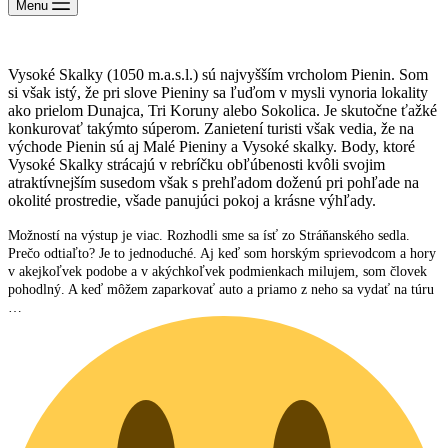
Menu
Vysoké Skalky (1050 m.a.s.l.) sú najvyšším vrcholom Pienin. Som
si však istý, že pri slove Pieniny sa ľuďom v mysli vynoria lokality
ako prielom Dunajca, Tri Koruny alebo Sokolica. Je skutočne ťažké
konkurovať takýmto súperom. Zanietení turisti však vedia, že na
východe Pienin sú aj Malé Pieniny a Vysoké skalky. Body, ktoré
Vysoké Skalky strácajú v rebríčku obľúbenosti kvôli svojim
atraktívnejším susedom však s prehľadom doženú pri pohľade na
okolité prostredie, všade panujúci pokoj a krásne výhľady.
Možností na výstup je viac. Rozhodli sme sa ísť zo Stráňanského sedla.
Prečo odtiaľto? Je to jednoduché. Aj keď som horským sprievodcom a hory
v akejkoľvek podobe a v akýchkoľvek podmienkach milujem, som človek
pohodlný. A keď môžem zaparkovať auto a priamo z neho sa vydať na túru
…