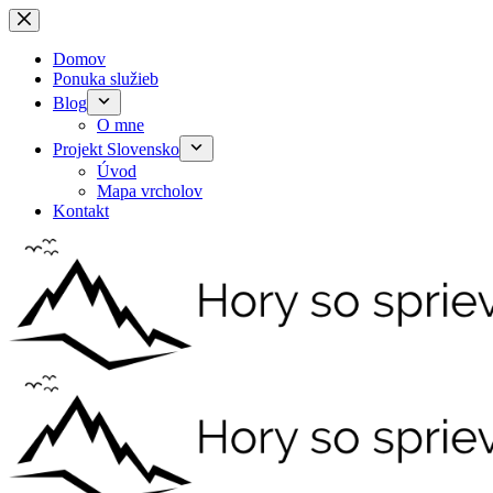
Skip
to
content
Domov
Ponuka služieb
Blog
O mne
Projekt Slovensko
Úvod
Mapa vrcholov
Kontakt