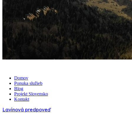
Domov
Ponuka služieb
Blog
Projekt Slovensko
Kontakt
Lavínová predpoveď