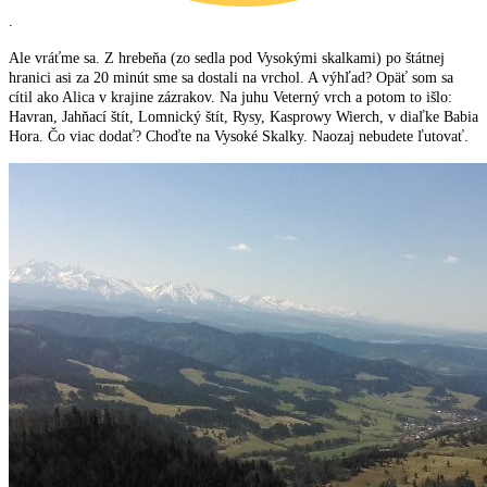
.
Ale vráťme sa. Z hrebeňa (zo sedla pod Vysokými skalkami) po štátnej
hranici asi za 20 minút sme sa dostali na vrchol. A výhľad? Opäť som sa
cítil ako Alica v krajine zázrakov. Na juhu Veterný vrch a potom to išlo:
Havran, Jahňací štít, Lomnický štít, Rysy, Kasprowy Wierch, v diaľke Babia
Hora. Čo viac dodať? Choďte na Vysoké Skalky. Naozaj nebudete ľutovať.