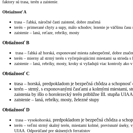
faktory sú trasa, terén a zaistenie.
Obtiažnosť A
trasa – ľahká, náročné časti zaistené, dobre značená
terén – primerané chyty a supy, málo schodov, lezenie je väčšinu času
zaistenie – laná, reťaze, rebríky, mosty
Obtiažnosť B
trasa – ľahká až horská, exponované miesta zabezpečené, dobre znače
terén – mierny až strmý terén s vyčerpávajúcimi miestami sa strieda
zaistenie – laná, rebríky, mosty, kroky si vyžadujú viac kontroly ako v
Obtiažnosť C
trasa – horská, predpokladom je bezpečná chôdza a schopnosť 
terén – strmý, s exponovanými časťami a kolmými miestami, stu
zaistenia by išlo o horolezecký terén približne III. stupňa UIAA
zaistenie – laná, rebríky, mosty, železné stupy
Obtiažnosť D
predpokladom je bezpečná chôdza a schop
trasa – vysokohorská,
terén – veľmi strmý skalný terén, miestami kolmé, previsnuté úseky, v
UIAA. Odporúčané pre skúsených ferratistov