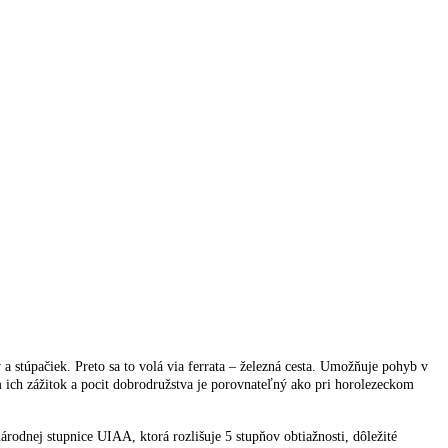
a stúpačiek. Preto sa to volá via ferrata – železná cesta. Umožňuje pohyb v
m ich zážitok a pocit dobrodružstva je porovnateľný ako pri horolezeckom
árodnej stupnice UIAA, ktorá rozlišuje 5 stupňov obtiažnosti, dôležité