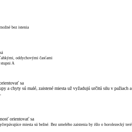
 možné bez istenia
ná
 s ľahkými, oddychovými časťami
 stupni A
orientovať sa
py a chyty sú malé, zaistené miesta už vyžadujú určitú silu v pažiach 
.
nosť orientovať sa
yčerpávajúce miesta sú bežné. Bez umelého zaistenia by išlo o horolezecký ter