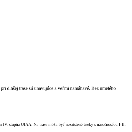
a pri dlhšej trase sú unavujúce a veľmi namáhavé. Bez umelého
én IV. stupňa UIAA. Na trase môžu byť nezaistené úseky s náročnosťou I-II.