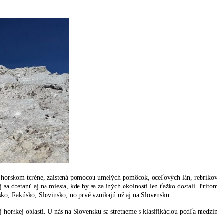
sa v horskom teréne, zaistená pomocou umelých pomôcok, oceľových lán, rebríkov 
sa dostanú aj na miesta, kde by sa za iných okolností len ťažko dostali. Prito
ansko, Rakúsko, Slovinsko, no prvé vznikajú už aj na Slovensku.
j horskej oblasti. U nás na Slovensku sa stretneme s klasifikáciou podľa medzin