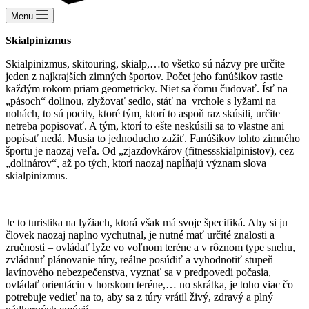
Menu
Skialpinizmus
Skialpinizmus, skitouring, skialp,…to všetko sú názvy pre určite
jeden z najkrajších zimných športov. Počet jeho fanúšikov rastie
každým rokom priam geometricky. Niet sa čomu čudovať. Ísť na
„pásoch“ dolinou, zlyžovať sedlo, stáť na vrchole s lyžami na
nohách, to sú pocity, ktoré tým, ktorí to aspoň raz skúsili, určite
netreba popisovať. A tým, ktorí to ešte neskúsili sa to vlastne ani
popísať nedá. Musia to jednoducho zažiť. Fanúšikov tohto zimného
športu je naozaj veľa. Od „zjazdovkárov (fitnessskialpinistov), cez
„dolinárov“, až po tých, ktorí naozaj napĺňajú význam slova
skialpinizmus.
Je to turistika na lyžiach, ktorá však má svoje špecifiká. Aby si ju
človek naozaj naplno vychutnal, je nutné mať určité znalosti a
zručnosti – ovládať lyže vo voľnom teréne a v rôznom type snehu,
zvládnuť plánovanie túry, reálne posúdiť a vyhodnotiť stupeň
lavínového nebezpečenstva, vyznať sa v predpovedi počasia,
ovládať orientáciu v horskom teréne,… no skrátka, je toho viac čo
potrebuje vedieť na to, aby sa z túry vrátil živý, zdravý a plný