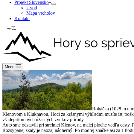
Projekt Slovensko
Úvod
Mapa vrcholov
Kontakt
Menu
Roháčka (1028 m n.m.)
Klenovom a Kluknavou. Hoci za krásnymi výhľadmi musíte ísť trošku 
všadeprítomných úžasných zvukov prírody.
Auto sme odstavili pri strelnici Klenov, na malej ploche vedľa cesty.
Rozsypanej skaly je naozaj nádherný. Po modrej značke asi za 1 hodin