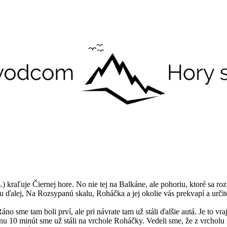
 kraľuje Čiernej hore. No nie tej na Balkáne, ale pohoriu, ktoré sa ro
ďalej, Na Rozsypanú skalu, Roháčka a jej okolie vás prekvapí a určit
 Ráno sme tam boli prví, ale pri návrate tam už stáli ďalšie autá. Je to
u 10 minút sme už stáli na vrchole Roháčky. Vedeli sme, že z vrcholu 