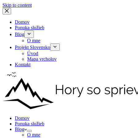
Skip to content
Domov
Ponuka služieb
Blog
O mne
Projekt Slovensko
Úvod
Mapa vrcholov
Kontakt
Domov
Ponuka služieb
Blog
O mne