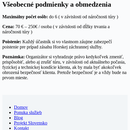
záchrannej služby
Cena nezahŕňa:
dopravu na miesto stretnutia,
Všeobecné podmienky a obmedzenia
Doporučené vybavenie:
horolezecká prilba
Cena zahŕňa:
služby medzinárodného sprievodcu
parkovné, vstup do TPN (Tatrzański Park
Poistenie:
Vzhľadom ku skutočnosti, že sa budeme
UIMLA
Narodowy), horské poistenie pre prípad zásahu
pohybovať vo vysokohorskom prostredí, každý
Maximálny počet osôb
:
do 6 ( v závislosti od náročnosti túry )
Cena nezahŕňa:
dopravu na miesto stretnutia,
Horskej záchrannej služby,
účastník si vo vlastnom záujme zabezpečí horské
parkovné, vstup do TPN (Tatrzański Park
Cena:
70 € – 250€ / osoba ( v závislosti od dĺžky trvania a
poistenie Alpenverein, prípadne iné adekvátne
Narodowy), horské poistenie pre prípad zásahu
náročnosti túry )
poistenie pre prípad zásahu Horskej záchrannej
Horskej záchrannej služby, cenu za prípadnú
služby
lanovku na / z Kasproweho Wierchu
Poistenie:
Každý účastník si vo vlastnom záujme zabezpečí
Cena zahŕňa:
dopravu sprievodcu na miesto
Poznámka:
Túru je možné predĺžiť a absolvovať ju
poistenie pre prípad zásahu Horskej záchrannej služby.
stretnutia, služby medzinárodného sprievodcu
ako hrebeňovú túru cez Kasprowy Wierch. V
UIMLA
Poznámka:
Organizátor si vyhradzuje právo kedykoľvek zmeniť,
prípade že sa rozhodnete ísť lanovkou na
prispôsobiť, alebo aj zrušiť túru, v závislosti od aktuálneho počasia,
Cena nezahŕňa:
horské poistenie pre prípad
Kasprowy Wierch, tak z praktického hľadiska je
fyzickej a technickej kondície klienta, ak by mala byť akokoľvek
zásahu Horskej záchrannej služby
lepšie lanovku rezervovať a zaplatiť na presnú
ohrozená bezpečnosť klienta. Pretože bezpečnosť je a vždy bude na
hodinu cez internet pár dní dopredu. Vyhnete sa 3
prvom mieste.
hodinovému čakaniu v rade na lístky.
Domov
Ponuka služieb
Blog
Projekt Slovensko
Kontakt